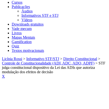
Cursos
Publicações
Áudios
Informativos STF e STJ
Vídeos
Downloads gratuitos
Vade mecum
Livros
Mapas Mentais
Gamification
Quiz
Textos motivacionais
Licínia Rossi
>
Informativo STF/STJ
>
Direito Constitucional
>
Controle de Constitucionalidade (ADI, ADC, ADO, ADPF)
>
STF
julga constitucional dispositivo da Lei das ADIs que autoriza
modulação dos efeitos de decisão
X