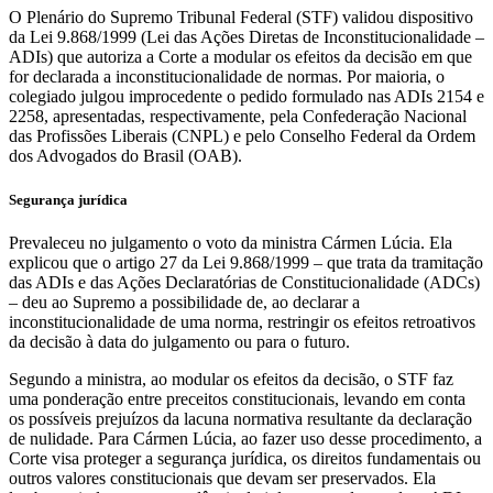
O Plenário do Supremo Tribunal Federal (STF) validou dispositivo
da Lei 9.868/1999 (Lei das Ações Diretas de Inconstitucionalidade –
ADIs) que autoriza a Corte a modular os efeitos da decisão em que
for declarada a inconstitucionalidade de normas. Por maioria, o
colegiado julgou improcedente o pedido formulado nas ADIs 2154 e
2258, apresentadas, respectivamente, pela Confederação Nacional
das Profissões Liberais (CNPL) e pelo Conselho Federal da Ordem
dos Advogados do Brasil (OAB).
Segurança jurídica
Prevaleceu no julgamento o voto da ministra Cármen Lúcia. Ela
explicou que o artigo 27 da Lei 9.868/1999 – que trata da tramitação
das ADIs e das Ações Declaratórias de Constitucionalidade (ADCs)
– deu ao Supremo a possibilidade de, ao declarar a
inconstitucionalidade de uma norma, restringir os efeitos retroativos
da decisão à data do julgamento ou para o futuro.
Segundo a ministra, ao modular os efeitos da decisão, o STF faz
uma ponderação entre preceitos constitucionais, levando em conta
os possíveis prejuízos da lacuna normativa resultante da declaração
de nulidade. Para Cármen Lúcia, ao fazer uso desse procedimento, a
Corte visa proteger a segurança jurídica, os direitos fundamentais ou
outros valores constitucionais que devam ser preservados. Ela